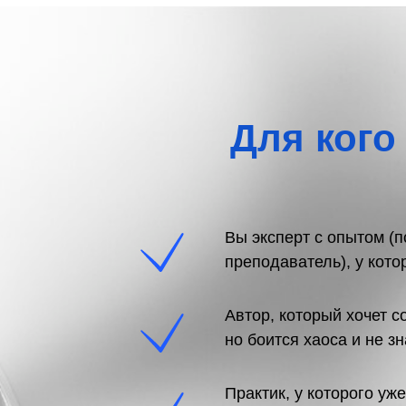
Для кого
Вы эксперт с опытом (пс
преподаватель), у кото
Автор, который хочет с
но боится хаоса и не зн
Практик, у которого уже