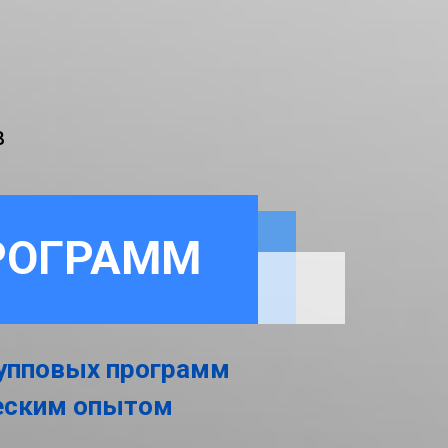
в
РОГРАММ
рупповых программ
ческим опытом