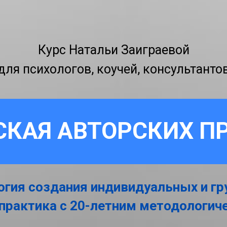
Курс Натальи Заиграевой
для психологов, коучей, консультанто
СКАЯ АВТОРСКИХ П
огия создания индивидуальных и г
-практика с 20-летним методологи