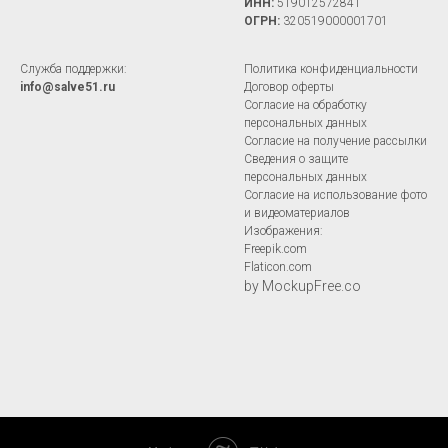
ИНН:
519012572841
ОГРН:
320519000001701
Служба поддержки:
Политика конфиденциальности
info@salve51.ru
Договор оферты
Согласие на обработку
персональных данных
Согласие на получение рассылки
Сведения о защите
персональных данных
Согласие на использование фото
и видеоматериалов
Изображения:
Freepik.com
Flaticon.com
by MockupFree.co